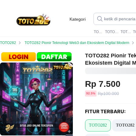
Kategori
TOTO282 SLOT
TOTO282 ALTERNATIF
TOTO282 GACOR
TOTO282
TOTO282 Pionir Teknologi Web3 dan Ekosistem Digital Modern
TOTO282 Pionir Te
Ekosistem Digital 
Rp 7.500
Harga
Rp100.000
diskon
92.5%
sebelum
diskon
FITUR TERBARU:
TOTO282
TOTO282